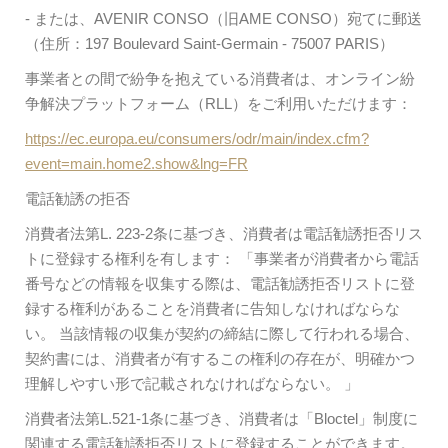
- または、AVENIR CONSO（旧AME CONSO）宛てに郵送
（住所：197 Boulevard Saint-Germain - 75007 PARIS）
事業者との間で紛争を抱えている消費者は、オンライン紛
争解決プラットフォーム（RLL）をご利用いただけます：
https://ec.europa.eu/consumers/odr/main/index.cfm?
event=main.home2.show&lng=FR
電話勧誘の拒否
消費者法第L. 223-2条に基づき、消費者は電話勧誘拒否リス
トに登録する権利を有します： 「事業者が消費者から電話
番号などの情報を収集する際は、電話勧誘拒否リストに登
録する権利があることを消費者に告知しなければならな
い。 当該情報の収集が契約の締結に際して行われる場合、
契約書には、消費者が有するこの権利の存在が、明確かつ
理解しやすい形で記載されなければならない。 」
消費者法第L.521-1条に基づき、消費者は「Bloctel」制度に
関連する電話勧誘拒否リストに登録することができます。