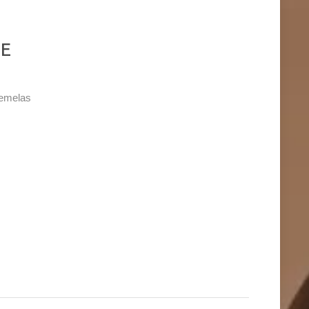
LE
emelas