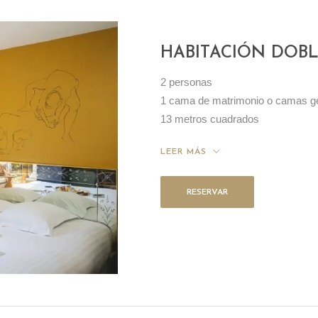
HABITACIÓN DOB
2 personas
1 cama de matrimonio o camas g
13 metros cuadrados
LEER MÁS
RESERVAR