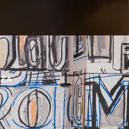
NZA
E