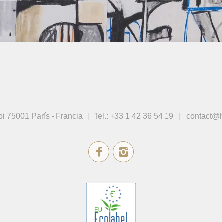
oi
75001 París - Francia
Tel.:
+33 1 42 36 54 19
contact@h