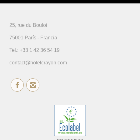
25, rue du Bouloi
75001 París - Francia
Tel.:
+33 1 42 36 54 19
contact@hotelcrayon.com