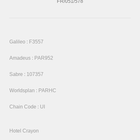
FR/051/578
Galileo : F3557
Amadeus : PAR952
Sabre : 107357
Worldsplan : PARHC
Chain Code : UI
Hotel Crayon